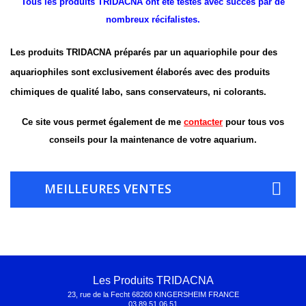
Tous les produits
TRIDACNA
ont été testés avec succès par
de
nombreux récifalistes.
Les produits
TRIDACNA
préparés par un aquariophile pour
des
aquariophiles sont exclusivement élaborés avec des produits
chimiques de qualité labo, sans conservateurs, ni
colorants.
Ce site vous permet également de me
contacter
pour tous vos
conseils pour la maintenance de votre aquarium.
MEILLEURES VENTES
Les Produits TRIDACNA
23, rue de la Fecht 68260 KINGERSHEIM FRANCE
03.89.51.06.51