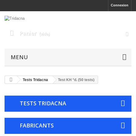
Connexion
Panier
(vide)
MENU
Tests Tridacna
Test KH °d. (50 tests)
TESTS TRIDACNA
FABRICANTS