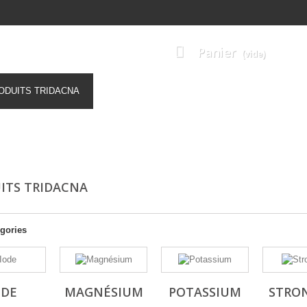
Panier
(vide)
ODUITS TRIDACNA
SOLUTIONS ETALON TRIDACNA
TESTS 
ITS TRIDACNA
gories
ODE
MAGNÉSIUM
POTASSIUM
STRO