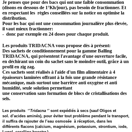
Je penses que pour des bacs qui ont une faible consommation
(disons en dessous de 1°Kh/jour), pas besoin de fractionner. Et
en respectant les règles conseillées sur la notice on optimise la
distribution.
Pour les bac qui ont une consommation journalière plus élevée,
il vaut mieux fractionner:
- donc par exemple en 24 doses pour chaque produit.
Les produits TRIDACNA vous propose dès à présent:
Des sachets de conditionnement pour la gamme Balling
TRIDACNA, qui présentent l'avantage d'une ouverture facile,
en déchirant un coin du sachet sans le moindre outil, grâce à un
profil en zig zag.
Ces sachets sont réalisés à l'aide d'un film alimentaire à 4
épaisseurs laminées offrant à la fois une grande résistance
mécanique, mais surtout une barrière anti oxygène et anti
humidité, seule solution permettant
une conservation sans formation de blocs de cristallisations des
sels.
Les produits ‘’
Tridacna
‘’ sont expédiés à secs (sauf Oligos et
sol. d’acides aminés), pour éviter tout problème pendant le transport,
il suffira de rajouter de l’eau osmosée à réception, dans les
différents flacons (calcium, magnésium, potassium, strontium, iode,
Lugol, coralline booster.)