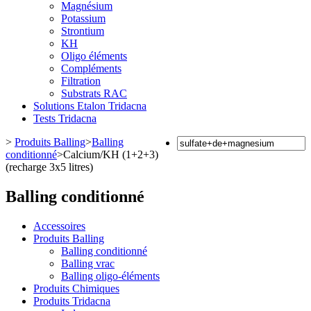
Magnésium
Potassium
Strontium
KH
Oligo éléments
Compléments
Filtration
Substrats RAC
Solutions Etalon Tridacna
Tests Tridacna
>
Produits Balling
>
Balling
conditionné
>
Calcium/KH (1+2+3)
(recharge 3x5 litres)
Balling conditionné
Accessoires
Produits Balling
Balling conditionné
Balling vrac
Balling oligo-éléments
Produits Chimiques
Produits Tridacna