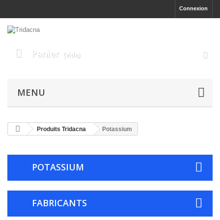
Connexion
Panier
(vide)
MENU
Produits Tridacna
Potassium
POTASSIUM
FABRICANTS