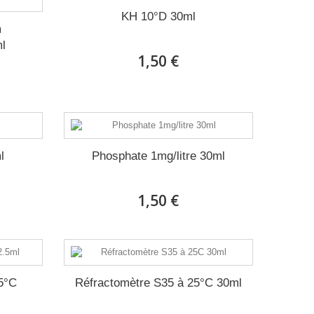
KH 10°D 30ml
m
ml
1,50 €
l
Phosphate 1mg/litre 30ml
1,50 €
5°C
Réfractomètre S35 à 25°C 30ml