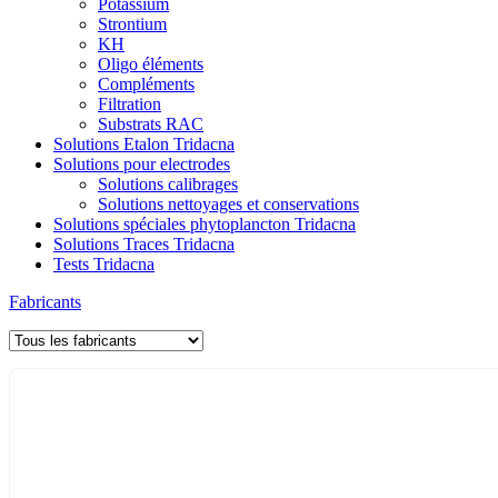
Potassium
Strontium
KH
Oligo éléments
Compléments
Filtration
Substrats RAC
Solutions Etalon Tridacna
Solutions pour electrodes
Solutions calibrages
Solutions nettoyages et conservations
Solutions spéciales phytoplancton Tridacna
Solutions Traces Tridacna
Tests Tridacna
Fabricants