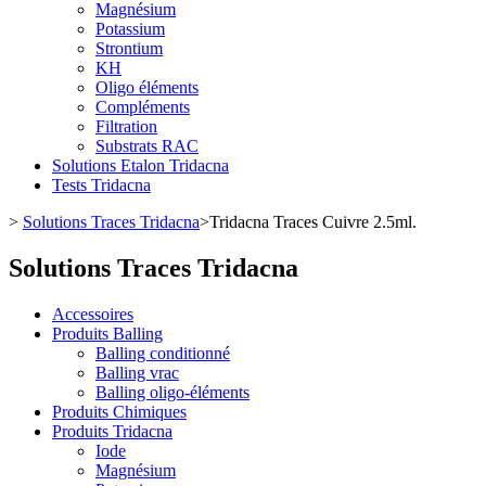
Magnésium
Potassium
Strontium
KH
Oligo éléments
Compléments
Filtration
Substrats RAC
Solutions Etalon Tridacna
Tests Tridacna
>
Solutions Traces Tridacna
>
Tridacna Traces Cuivre 2.5ml.
Solutions Traces Tridacna
Accessoires
Produits Balling
Balling conditionné
Balling vrac
Balling oligo-éléments
Produits Chimiques
Produits Tridacna
Iode
Magnésium