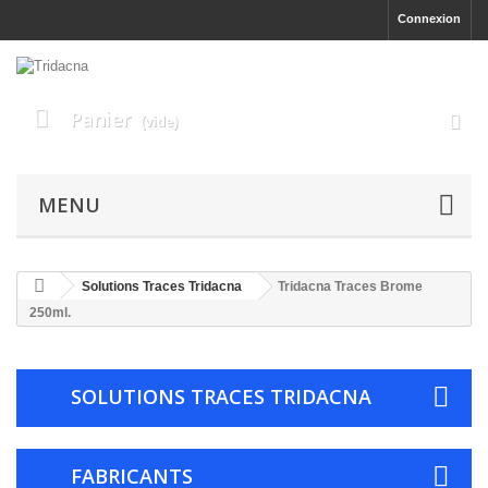
Connexion
Panier
(vide)
MENU
Solutions Traces Tridacna
Tridacna Traces Brome
250ml.
SOLUTIONS TRACES TRIDACNA
FABRICANTS