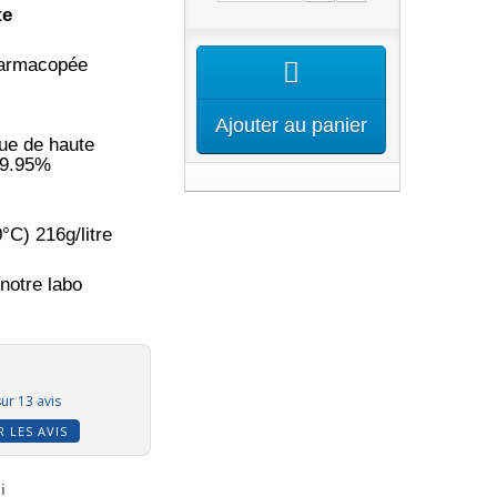
te
harmacopée
éenne
Ajouter au panier
e de haute
99.95%
°C) 216g/litre
notre labo
ur 13 avis
R LES AVIS
i