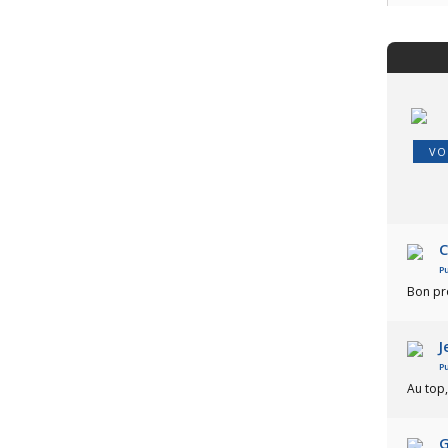
VO
C
Pu
Bon pr
J
Pu
Au top,
G