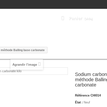
Panier
(vide)
ODUITS TRIDACNA
SOLUTIONS ETALON TRIDACNA
TESTS 
r méthode Balling base carbonate
Agrandir l'image
Sodium carbona
méthode Ballin
carbonate
Référence
CHI014
État :
Neuf