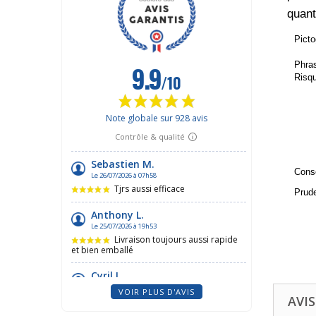
quant
Pict
Phra
Risq
Conse
Prud
VOIR PLUS D'AVIS
AVIS