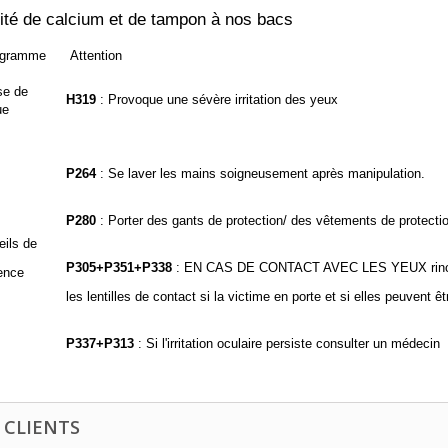
ité de calcium et de tampon à nos bacs
ogramme
Attention
se de
H319
: Provoque une sévère irritation des yeux
ue
P264
: Se laver les mains soigneusement après manipulation.
P280
: Porter des gants de protection/ des vêtements de protecti
ils de
P305+P351+P338
: EN CAS DE CONTACT AVEC LES YEUX rincer a
ence
les lentilles de contact si la victime en porte et si elles peuvent ê
P337+P313
: Si l'irritation oculaire persiste consulter un médecin
 CLIENTS