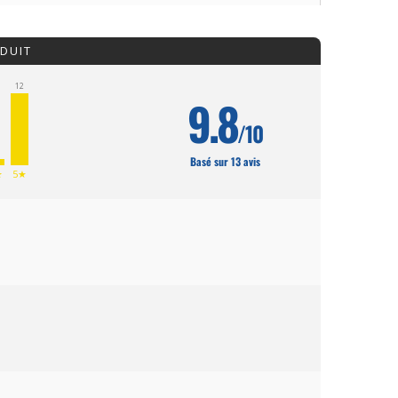
DUIT
12
9.8
/10
Basé sur 13 avis
★
5★