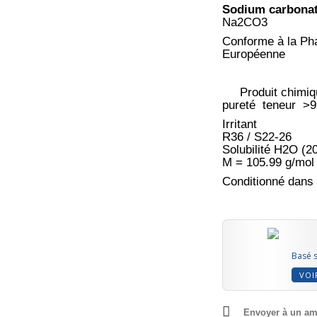
Sodium carbona
Na2CO3
Conforme à la P
Europ
Produit chimiqu
pureté teneur >
Irritant
R36 / S22-26
Solubilité H2O (20
M = 105.99 g/mol
Conditionné dans 
Basé s
VOI
Envoyer à un am