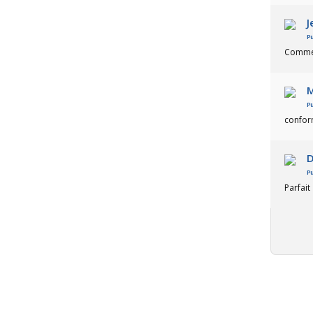
J
Pu
Comme 
M
Pu
confor
D
Pu
Parfait