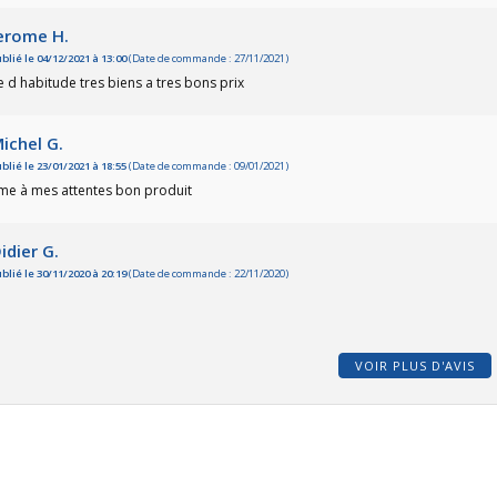
erome H.
blié le 04/12/2021 à 13:00
(Date de commande : 27/11/2021)
d habitude tres biens a tres bons prix
ichel G.
blié le 23/01/2021 à 18:55
(Date de commande : 09/01/2021)
me à mes attentes bon produit
idier G.
blié le 30/11/2020 à 20:19
(Date de commande : 22/11/2020)
VOIR PLUS D'AVIS