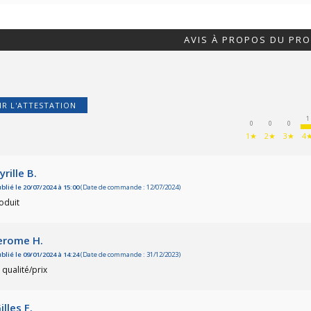
AVIS À PROPOS DU PRO
IR L'ATTESTATION
1
0
0
0
1★
2★
3★
4
yrille B.
blié le 20/07/2024 à 15:00
(Date de commande : 12/07/2024)
oduit
erome H.
blié le 09/01/2024 à 14:24
(Date de commande : 31/12/2023)
 qualité/prix
illes F.