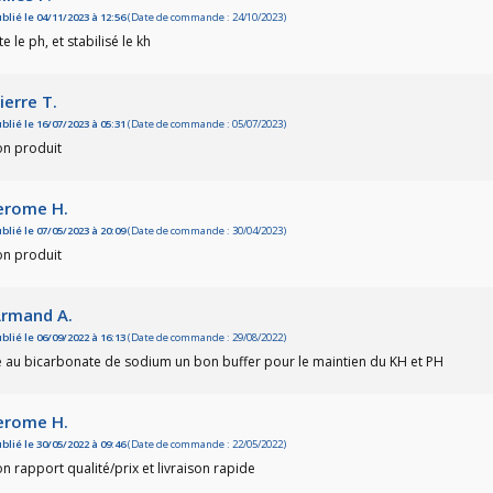
blié le 04/11/2023 à 12:56
(Date de commande : 24/10/2023)
 le ph, et stabilisé le kh
ierre T.
blié le 16/07/2023 à 05:31
(Date de commande : 05/07/2023)
on produit
erome H.
blié le 07/05/2023 à 20:09
(Date de commande : 30/04/2023)
on produit
rmand A.
blié le 06/09/2022 à 16:13
(Date de commande : 29/08/2022)
é au bicarbonate de sodium un bon buffer pour le maintien du KH et PH
erome H.
blié le 30/05/2022 à 09:46
(Date de commande : 22/05/2022)
n rapport qualité/prix et livraison rapide