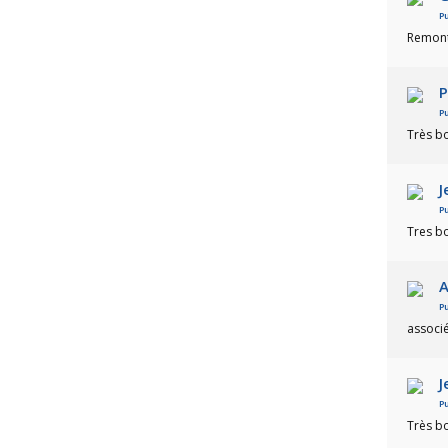
Pu
Remonte
P
Pu
Très b
J
Pu
Tres b
A
Pu
associ
J
Pu
Très bo