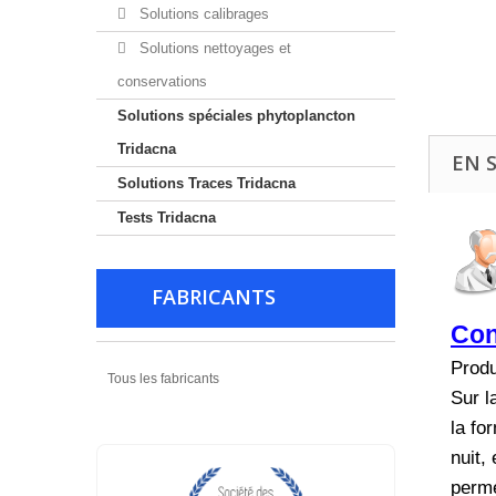
Solutions calibrages
Solutions nettoyages et
conservations
Solutions spéciales phytoplancton
Tridacna
EN 
Solutions Traces Tridacna
Tests Tridacna
FABRICANTS
Con
Produ
Tous les fabricants
Sur l
la fo
nuit,
perme