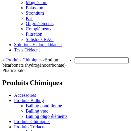
Magnésium
Potassium
Strontium
KH
Oligo éléments
Compléments
Filtration
Substrats RAC
Solutions Etalon Tridacna
Tests Tridacna
>
Produits Chimiques
>
Sodium
bicarbonate (hydrogénocarbonate)
Pharma kilo
Produits Chimiques
Accessoires
Produits Balling
Balling conditionné
Balling vrac
Balling oligo-éléments
Produits Chimiques
Produits Tridacna