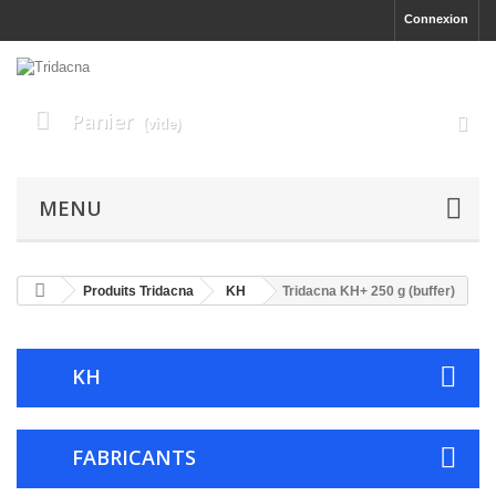
Connexion
Panier
(vide)
MENU
Produits Tridacna
KH
Tridacna KH+ 250 g (buffer)
KH
FABRICANTS