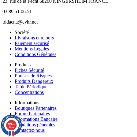
23, rue de la Fecht 68260 KINGERSHEIM FRANCE
03.89.51.06.51
tridacna@evhr.net
Société
Livraisons et retours
Paiement sécurisé
Mentions Légales
Conditions Générales
Produits
Fiches Sécurité
Phrases de Risques
Produits Dangereux
Table Périodique
Concentrations
Informations
Boutiques Partenaires
Forum Partenaires
Informations Bancaire
9.9
Conditions générales
/10
928 avis
Contactez-nous