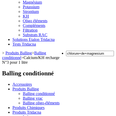
Magnésium
Potassium
Strontium
KH
Oligo éléments
Compléments
Filtration
Substrats RAC
Solutions Etalon Tridacna
Tests Tridacna
>
Produits Balling
>
Balling
conditionné
>
Calcium/KH recharge
N°3 pour 1 litre
Balling conditionné
Accessoires
Produits Balling
Balling conditionné
Balling vrac
Balling oligo-éléments
Produits Chimiques
Produits Tridacna