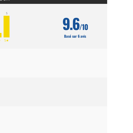
5
9.6
/10
Basé sur 6 avis
★
5★