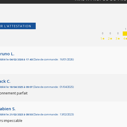
IR L'ATTESTATION
1
0
0
0
1★
2★
3★
4
runo L.
blié le 04/02/2026 à 17:40
(Date de commande : 16/01/2026)
ack C.
blié le 18/04/2025 à 09:07
(Date de commande : 01/04/2025)
ionnement parfait
abien S.
blié le 21/02/2023 à 09:50
(Date de commande : 13/02/2023)
rs impeccable