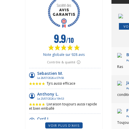
VO
B
Pu
Ras
J
Pu
condit
F
Pu
Toujou
VOIR PLUS D'AVIS