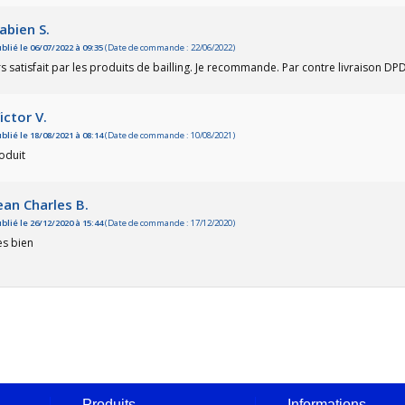
abien S.
blié le 06/07/2022 à 09:35
(Date de commande : 22/06/2022)
s satisfait par les produits de bailling. Je recommande. Par contre livraison DPD
ictor V.
blié le 18/08/2021 à 08:14
(Date de commande : 10/08/2021)
oduit
ean Charles B.
blié le 26/12/2020 à 15:44
(Date de commande : 17/12/2020)
ès bien
Produits
Informations