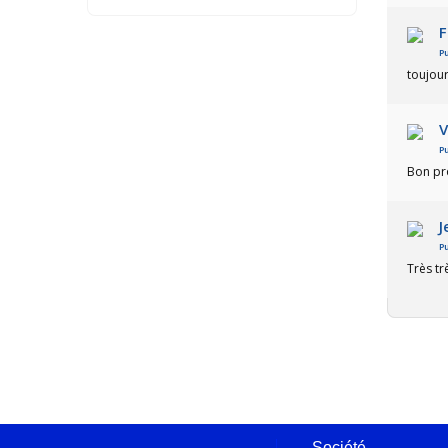
F
Pu
toujour
V
Pu
Bon pr
J
Pu
Très tr
Société