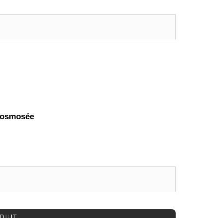
u osmosée
DUIT