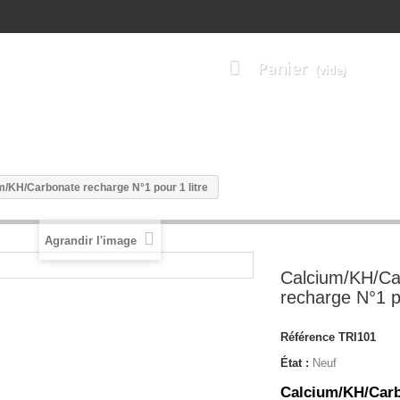
Panier
(vide)
ODUITS TRIDACNA
SOLUTIONS ETALON TRIDACNA
TESTS 
m/KH/Carbonate recharge N°1 pour 1 litre
Agrandir l'image
Calcium/KH/Ca
recharge N°1 po
Référence
TRI101
État :
Neuf
Calcium/KH/Carb