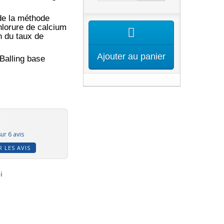
de la méthode
hlorure de calcium
n du taux de
Ajouter au panier
Balling base
ur 6 avis
R LES AVIS
i